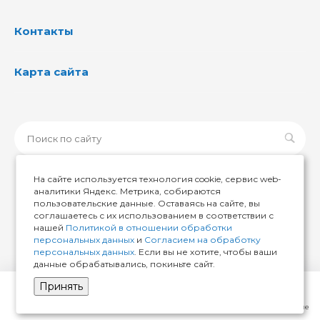
Контакты
Карта сайта
На сайте используется технология cookie, сервис web-
аналитики Яндекс. Метрика, собираются
пользовательские данные. Оставаясь на сайте, вы
© 2026 ИМИР174, Все права защищены
соглашаетесь с их использованием в соответствии с
нашей
Политикой в отношении обработки
персональных данных
и
Согласием на обработку
персональных данных
. Если вы не хотите, чтобы ваши
данные обрабатывались, покиньте сайт.
Принять
Главная
Кабинет
Корзина
Избранные
Сравнение