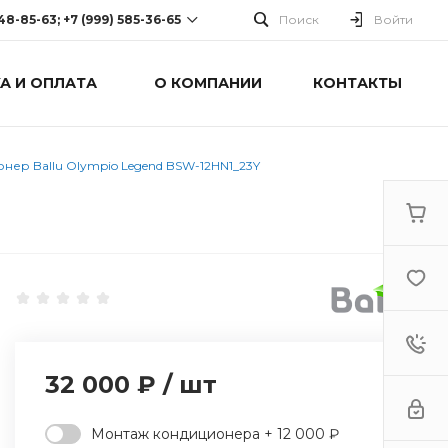
248-85-63; +7 (999) 585-36-65
Поиск
Войти
А И ОПЛАТА
О КОМПАНИИ
КОНТАКТЫ
-63; +7 (999) 585-36-65
оспект Победы, дом 238
0 Cб-Вс: Выходной
нер Ballu Olympio Legend BSW-12HN1_23Y
32 000 ₽
/
шт
Монтаж кондиционера + 12 000 ₽