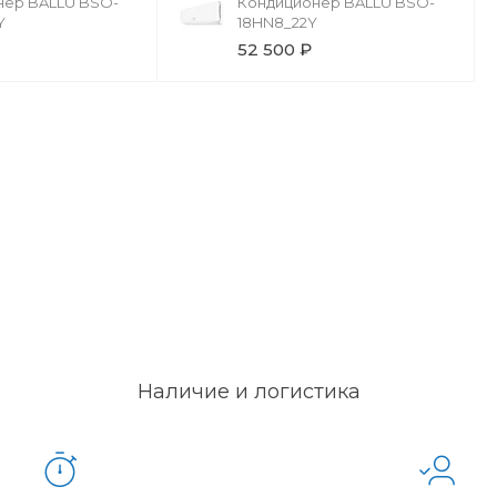
нер BALLU BSO-
Кондиционер BALLU BSO-
Y
18HN8_22Y
52 500 ₽
Наличие и логистика