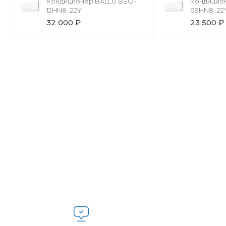
Кондиционер BALLU BSO-
Кондицио
12HN8_22Y
09HN8_22
32 000 ₽
23 500 ₽