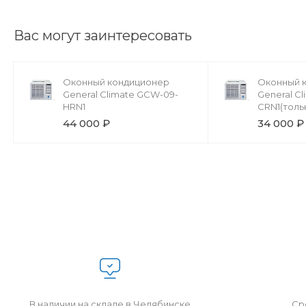
Вас могут заинтересовать
Оконный кондиционер
Оконный 
General Climate GCW-09-
General C
HRN1
CRN1(толь
44 000 ₽
34 000 ₽
В наличии на складе в Челябинске
Сро