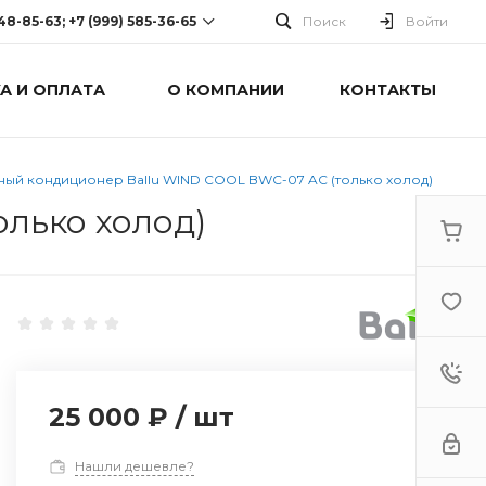
248-85-63; +7 (999) 585-36-65
Поиск
Войти
А И ОПЛАТА
О КОМПАНИИ
КОНТАКТЫ
-63; +7 (999) 585-36-65
оспект Победы, дом 238
0 Cб-Вс: Выходной
ый кондиционер Ballu WIND COOL BWC-07 AC (только холод)
лько холод)
25 000 ₽
/
шт
Нашли дешевле?