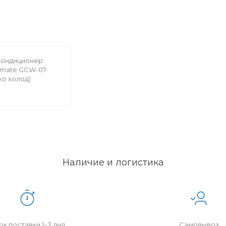
кондиционер
limate GCW-07-
ко холод)
Наличие и логистика
к поставки 1–3 дня
Самовывоз