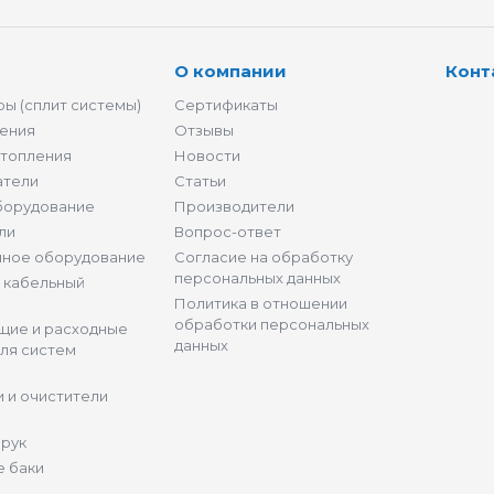
О компании
Конт
ы (сплит системы)
Сертификаты
ения
Отзывы
отопления
Новости
атели
Статьи
борудование
Производители
ли
Вопрос-ответ
нное оборудование
Согласие на обработку
персональных данных
и кабельный
Политика в отношении
обработки персональных
щие и расходные
данных
ля систем
 и очистители
 рук
 баки