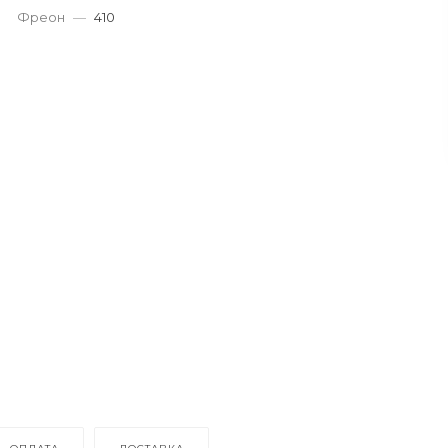
Фреон
—
410