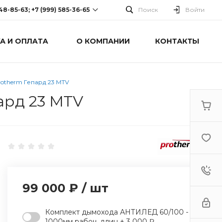
248-85-63; +7 (999) 585-36-65
Поиск
Войти
А И ОПЛАТА
О КОМПАНИИ
КОНТАКТЫ
-63; +7 (999) 585-36-65
оспект Победы, дом 238
0 Cб-Вс: Выходной
otherm Гепард 23 MTV
ард 23 MTV
99 000 ₽
/
шт
Комплект дымохода АНТИЛЕД 60/100 -
1000мм рабоч. длин + 3 000 ₽