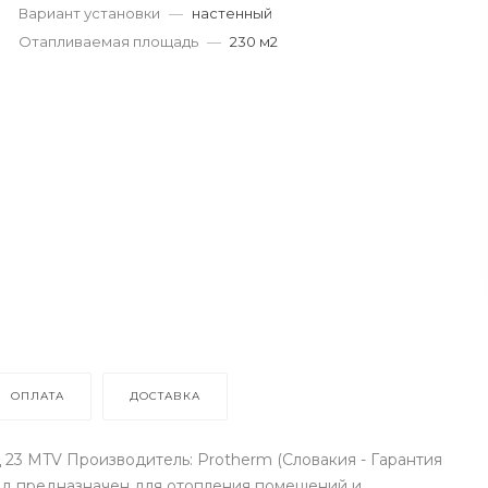
Вариант установки
—
настенный
Отапливаемая площадь
—
230 м2
ОПЛАТА
ДОСТАВКА
 23 MTV Производитель: Protherm (Словакия - Гарантия
ард предназначен для отопления помещений и