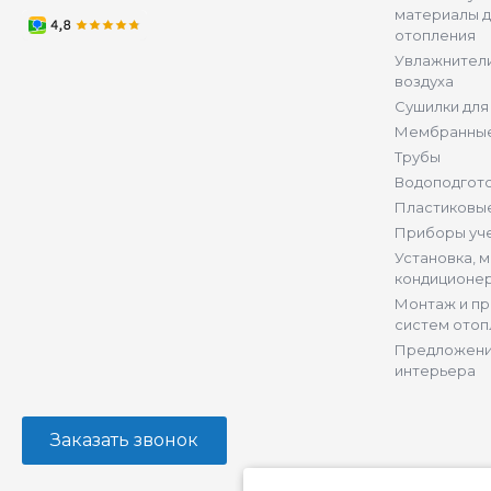
материалы д
отопления
Увлажнители
воздуха
Сушилки для
Мембранные
Трубы
Водоподгот
Пластиковы
Приборы уч
Установка, 
кондиционе
Монтаж и п
систем отоп
Предложени
интерьера
Заказать звонок