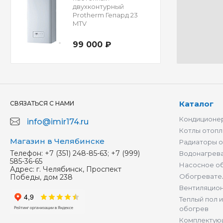
двухконтурный
Protherm Гепард 23
MTV
99 000 ₽
Каталог
СВЯЗАТЬСЯ С НАМИ
Кондиционер
info@imir174.ru
Котлы отопл
Магазин в Челябинске
Радиаторы 
Телефон:
+7 (351) 248-85-63; +7 (999)
Водонагрев
585-36-65
Насосное о
Адрес:
г. Челябинск, Проспект
Обогревате
Победы, дом 238
Вентиляцио
Теплый пол 
обогрев
Комплектую