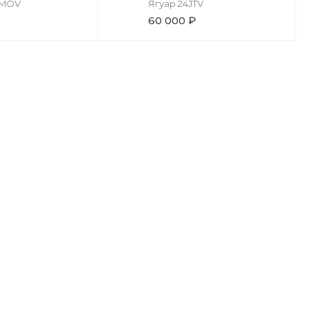
 MОV
Ягуар 24JTV
60 000 ₽