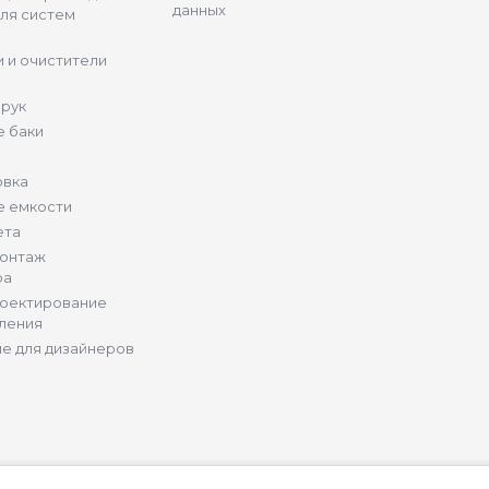
данных
ля систем
 и очистители
 рук
 баки
овка
е емкости
ета
монтаж
ра
роектирование
ления
е для дизайнеров