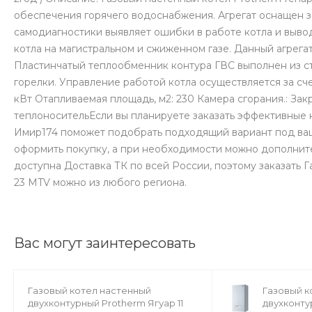
обеспечения горячего водоснабжения. Агрегат оснащен з
самодиагностики выявляет ошибки в работе котла и выво
котла на магистральном и сжиженном газе. Данный агрег
Пластинчатый теплообменник контура ГВС выполнен из с
горелки. Управление работой котла осуществляется за сч
кВт Отапливаемая площадь, м2: 230 Камера сгорания.: За
теплоносительЕсли вы планируете заказать эффективные 
Имир174 поможет подобрать подходящий вариант под ваш
оформить покупку, а при необходимости можно дополнит
доступна Доставка ТК по всей России, поэтому заказать 
23 MTV можно из любого региона.
Вас могут заинтересовать
Газовый котел настенный
Газовый к
двухконтурный Protherm Ягуар 11
двухконту