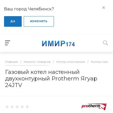
Ваш город Челябинск?
ДА
ИЗМЕНИТЬ
Главная
/
Каталог товаров
/
Котлы отопления
/
Котлы газов
Газовый котел настенный
двухконтурный Protherm Ягуар
24JTV