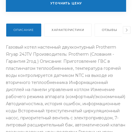
УТОЧНИТЬ ЦЕНУ
ОПИСАНИЕ
ХАРАКТЕРИСТИКИ
ОТЗЫВЫ
Газовый котел настенный двухконтурный Protherm
Ягуар 24JTV Производитель: Protherm (Словакия -
Гарантия 2год ) Описание: Приготовление ГВС в
пластинчатом теплообменнике, температура горячей
воды контролируется датчиком NTC на выходе из
вторичного теплообменника Информационный
дисплей на панели управления котлом Изменение
рабочего режима аппарата (комфортный/экономичный)
Автодиагностика, история ошибок, информационные
коды Всторенный трехступенчатый циркуляционный
насос, приоритетный вентиль с электроприводом, 7-
литровый расширительный бак, автоматический клапан
воздухоудаления, кран подпитки Горелка из хром-