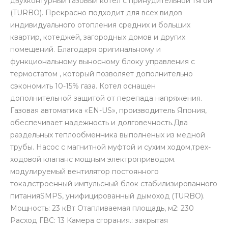
двухконтурный газовый котел с принудительной тягой
(TURBO). Прекрасно подходит для всех видов
индивидуального отопления средних и больших
квартир, котеджей, загородных домов и других
помещений. Благодаря оригинальному и
функциональному выносному блоку управления с
термостатом , который позволяет дополнительно
сэкономить 10-15% газа. Котел оснащен
дополнительной защитой от перепада напряжения.
Газовая автоматика «EN-US», производитель Япония,
обеспечивает надежность и долговечность.Два
раздельных теплообменника выполненых из медной
трубы. Насос с магнитной муфтой и сухим ходом,трех-
ходовой клапанс мощным электроприводом.
модулируемый вентилятор постоянного
тока,встроенный импульсный блок стабилизированного
питанияSMPS, унифицированный дымоход (TURBO).
Мощность: 23 кВт Отапливаемая площадь, м2: 230
Расход ГВС: 13 Камера сгорания.: закрытая