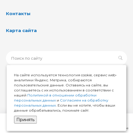
Контакты
Карта сайта
На сайте используется технология cookie, сервис web-
аналитики Яндекс. Метрика, собираются
пользовательские данные. Оставаясь на сайте, вы
© 2026 ИМИР174, Все права защищены
соглашаетесь с их использованием в соответствии с
нашей
Политикой в отношении обработки
персональных данных
и
Согласием на обработку
персональных данных
. Если вы не хотите, чтобы ваши
данные обрабатывались, покиньте сайт.
Принять
Главная
Кабинет
Корзина
Избранные
Сравнение