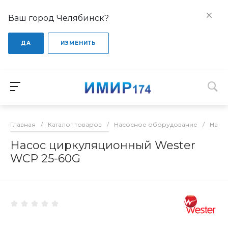
Ваш город Челябинск?
ДА
ИЗМЕНИТЬ
Главная
/
Каталог товаров
/
Насосное оборудование
/
Насо
Насос циркуляционный Wester
WCP 25-60G