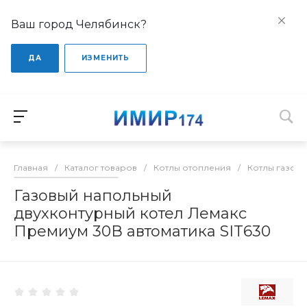
Ваш город Челябинск?
ДА
ИЗМЕНИТЬ
Главная
/
Каталог товаров
/
Котлы отопления
/
Котлы газов
Газовый напольный
двухконтурный котел Лемакс
Премиум 30В автоматика SIT630