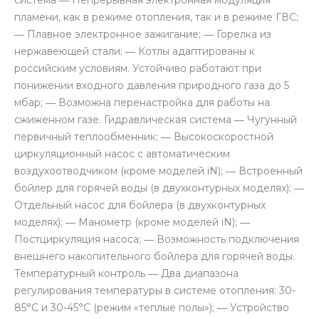
пламени, как в режиме отопления, так и в режиме ГВС;
― Плавное электронное зажигание; ― Горелка из
нержавеющей стали; ― Котлы адаптированы к
российским условиям. Устойчиво работают при
понижении входного давления природного газа до 5
мбар; ― Возможна перенастройка для работы на
сжиженном газе. Гидравлическая система ― Чугунный
первичный теплообменник; ― Высокоскоростной
циркуляционный насос с автоматическим
воздухоотводчиком (кроме моделей iN); ― Встроенный
бойлер для горячей воды (в двухконтурных моделях); ―
Отдельный насос для бойлера (в двухконтурных
моделях); ― Манометр (кроме моделей iN); ―
Постциркуляция насоса; ― Возможность подключения
внешнего накопительного бойлера для горячей воды.
Температурный контроль ― Два диапазона
регулирования температуры в системе отопления: 30-
85°С и 30-45°С (режим «теплые полы»); ― Устройство