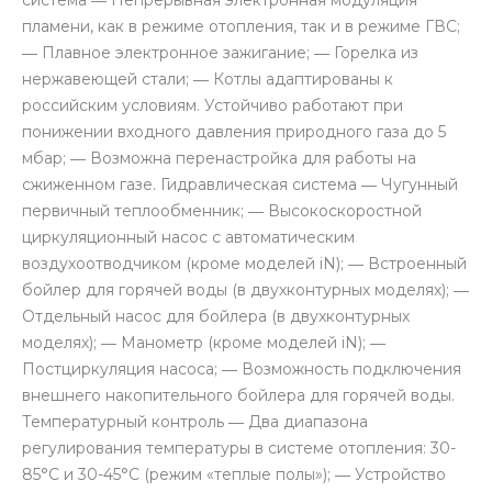
пламени, как в режиме отопления, так и в режиме ГВС;
― Плавное электронное зажигание; ― Горелка из
нержавеющей стали; ― Котлы адаптированы к
российским условиям. Устойчиво работают при
понижении входного давления природного газа до 5
мбар; ― Возможна перенастройка для работы на
сжиженном газе. Гидравлическая система ― Чугунный
первичный теплообменник; ― Высокоскоростной
циркуляционный насос с автоматическим
воздухоотводчиком (кроме моделей iN); ― Встроенный
бойлер для горячей воды (в двухконтурных моделях); ―
Отдельный насос для бойлера (в двухконтурных
моделях); ― Манометр (кроме моделей iN); ―
Постциркуляция насоса; ― Возможность подключения
внешнего накопительного бойлера для горячей воды.
Температурный контроль ― Два диапазона
регулирования температуры в системе отопления: 30-
85°С и 30-45°С (режим «теплые полы»); ― Устройство