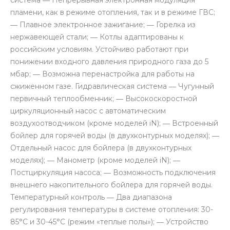
пламени, как в режиме отопления, так и в режиме ГВС;
― Плавное электронное зажигание; ― Горелка из
нержавеющей стали; ― Котлы адаптированы к
российским условиям. Устойчиво работают при
понижении входного давления природного газа до 5
мбар; ― Возможна перенастройка для работы на
сжиженном газе. Гидравлическая система ― Чугунный
первичный теплообменник; ― Высокоскоростной
циркуляционный насос с автоматическим
воздухоотводчиком (кроме моделей iN); ― Встроенный
бойлер для горячей воды (в двухконтурных моделях); ―
Отдельный насос для бойлера (в двухконтурных
моделях); ― Манометр (кроме моделей iN); ―
Постциркуляция насоса; ― Возможность подключения
внешнего накопительного бойлера для горячей воды.
Температурный контроль ― Два диапазона
регулирования температуры в системе отопления: 30-
85°С и 30-45°С (режим «теплые полы»); ― Устройство