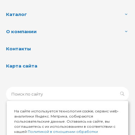
Каталог
О компании
Контакты
Карта сайта
На сайте используется технология cookie, сервис web-
аналитики Яндекс. Метрика, собираются
пользовательские данные. Оставаясь на сайте, вы
© 2026 ИМИР174, Все права защищены
соглашаетесь с их использованием в соответствии с
нашей
Политикой в отношении обработки