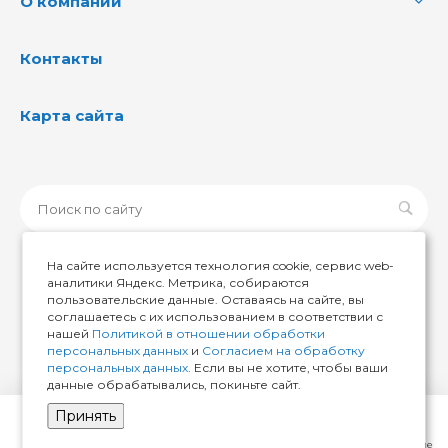
О компании
Контакты
Карта сайта
На сайте используется технология cookie, сервис web-
аналитики Яндекс. Метрика, собираются
пользовательские данные. Оставаясь на сайте, вы
© 2026 ИМИР174, Все права защищены
соглашаетесь с их использованием в соответствии с
нашей
Политикой в отношении обработки
персональных данных
и
Согласием на обработку
персональных данных
. Если вы не хотите, чтобы ваши
данные обрабатывались, покиньте сайт.
Принять
Главная
Кабинет
Корзина
Избранные
Сравнение