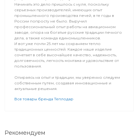
Начинать это дело пришлось с нуля, поскольку
серьезных производителей, имеющих опыт
промышленного производства печей, в те годы в
России попросту не было. Выручил
профессиональный опыт работы на авиационном
заводе, опора на богатые русские традиции печного
дела, а также команда единомышленников.
И вот уже почти 25 лет мы сохраняем тепло
традиционных ценностей. Каждое наше изделие
сочетает в себе высочайшее качество, надежность,
долговечность, легкость монтажа и удовольствие от
пользования.
Опираясь на опыт и традиции, мы уверенно следуем
собственным путем, создавая инновационные и
актуальные решения.
Все товары бренда Теплодар
Рекомендуем