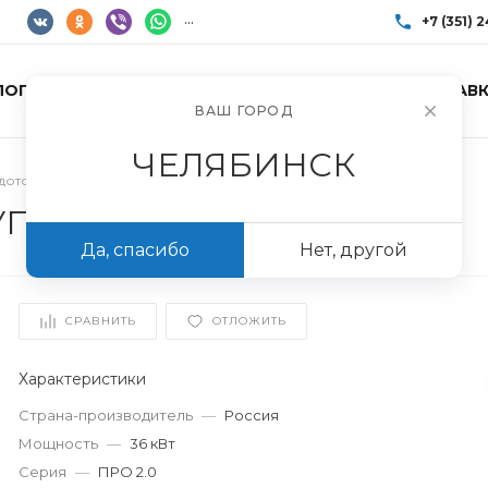
...
+7 (351) 
ЛОГ ТОВАРОВ
УСЛУГИ
АКЦИИ
ДОСТАВК
+7 (351) 248-85
ВАШ ГОРОД
г. Челябинск, Пр
Пн-Пт: 10:00–17:0
ЧЕЛЯБИНСК
info@imir174.ru
рдотопливные
/
Твердотопливный Котел КУППЕР ПРО-36 (2.0)
ППЕР ПРО-36 (2.0)
Да, спасибо
Нет, другой
СРАВНИТЬ
ОТЛОЖИТЬ
Характеристики
Страна-производитель
—
Россия
Мощность
—
36 кВт
Серия
—
ПРО 2.0