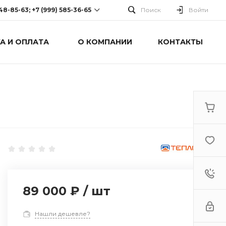
248-85-63; +7 (999) 585-36-65
Поиск
Войти
А И ОПЛАТА
О КОМПАНИИ
КОНТАКТЫ
-63; +7 (999) 585-36-65
оспект Победы, дом 238
0 Cб-Вс: Выходной
89 000 ₽
/
шт
Нашли дешевле?