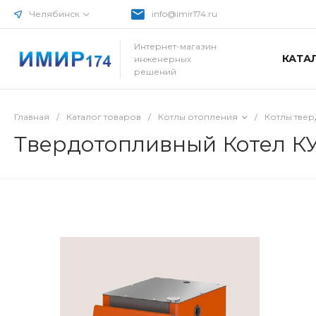
Челябинск
info@imir174.ru
Интернет-магазин
КАТА
инженерных
решений
Главная
/
Каталог товаров
/
Котлы отопления
/
Котлы тве
Твердотопливный Котел КУ