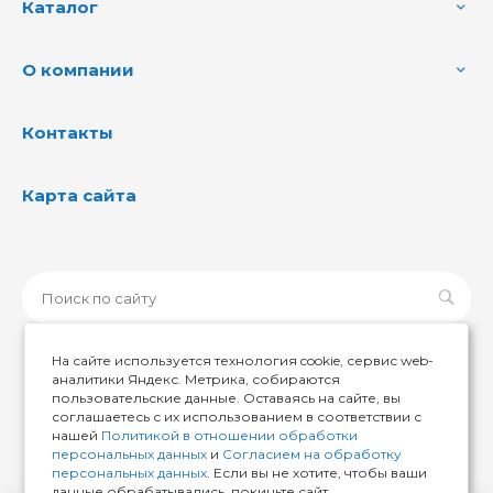
Каталог
О компании
Контакты
Карта сайта
На сайте используется технология cookie, сервис web-
аналитики Яндекс. Метрика, собираются
пользовательские данные. Оставаясь на сайте, вы
© 2026 ИМИР174, Все права защищены
соглашаетесь с их использованием в соответствии с
нашей
Политикой в отношении обработки
персональных данных
и
Согласием на обработку
персональных данных
. Если вы не хотите, чтобы ваши
данные обрабатывались, покиньте сайт.