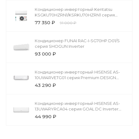
Кондиционер инверторный Kentatsu
KSGKU70HZRN1/KSRKU70HZRN1 серия
Кумо Инвертор (Kumo Inverter)
77 350 ₽
91 000 ₽
Кондиционер FUNAI RAC-I-SG70HP.D01/S
серия SHOGUN Inverter
93 000 ₽
Кондиционер инверторный HISENSE AS-
10UW4RVETG01 серия Premium DESIGN
Super DC Inverter Wi-Fi
43 290 ₽
Кондиционер инверторный HISENSE AS-
13UW4RYRCA04 серия GOAL DC Inverter
Wi-Fi
44 990 ₽