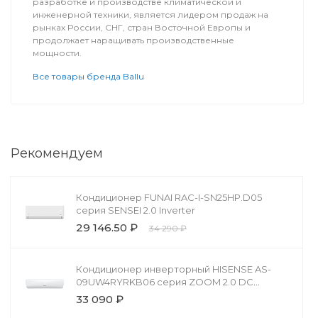
разработке и производстве климатической и
инженерной техники, является лидером продаж на
рынках России, СНГ, стран Восточной Европы и
продолжает наращивать производственные
мощности.
Все товары бренда Ballu
Рекомендуем
Кондиционер FUNAI RAC-I-SN25HP.D05
серия SENSEI 2.0 Inverter
29 146.50 ₽
34 290 ₽
Кондиционер инверторный HISENSE AS-
09UW4RYRKB06 серия ZOOM 2.0 DC
Inverter
33 090 ₽