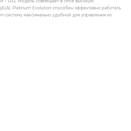
т – R32. Модель совмещает в себе высокую
Б(А). Platinum Evolution способен эффективно работать
лит-систему максимально удобной для управления из