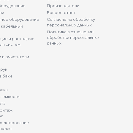
борудование
Производители
ли
Вопрос-ответ
нное оборудование
Согласие на обработку
персональных данных
и кабельный
Политика в отношении
обработки персональных
щие и расходные
данных
ля систем
 и очистители
 рук
 баки
овка
е емкости
ета
монтаж
ра
роектирование
ления