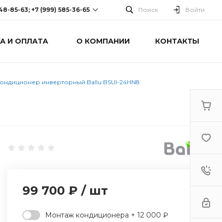
248-85-63; +7 (999) 585-36-65
Поиск
Войти
А И ОПЛАТА
О КОМПАНИИ
КОНТАКТЫ
-63; +7 (999) 585-36-65
оспект Победы, дом 238
0 Cб-Вс: Выходной
ондиционер инверторный Ballu BSUI-24HN8
99 700 ₽
/
шт
Монтаж кондиционера + 12 000 ₽