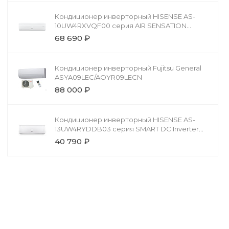
Кондиционер инверторный HISENSE AS-
10UW4RXVQF00 серия AIR SENSATION
Superior DC Inverter
68 690 ₽
Кондиционер инверторный Fujitsu General
ASYA09LEC/AOYR09LECN
88 000 ₽
Кондиционер инверторный HISENSE AS-
13UW4RYDDB03 серия SMART DC Inverter
(R32)
40 790 ₽