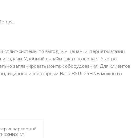
efrost
и сплит-системы по выгодным ценам, интернет-магазин
и задачи. Удобный онлайн-заказ позволяет быстро
ельно запланировать монтаж оборудования. Для клиентов
 Кондиционер инверторный Ballu BSUI-24HN8 можно из
нер инверторный
YI-08HN8_V4