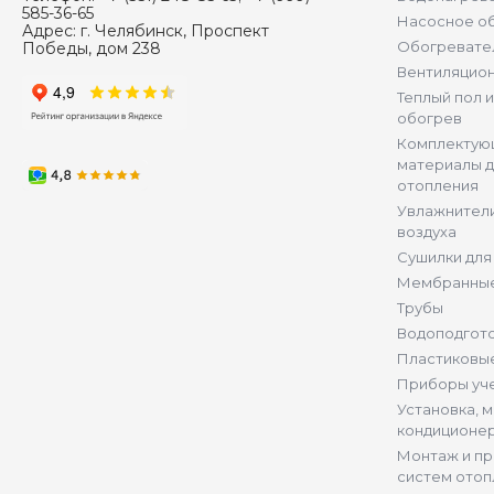
585-36-65
Насосное о
Адрес:
г. Челябинск, Проспект
Обогревате
Победы, дом 238
Вентиляцио
Теплый пол 
обогрев
Комплектую
материалы д
отопления
Увлажнители
воздуха
Сушилки для
Мембранные
Трубы
Водоподгот
Пластиковы
Приборы уч
Установка, 
кондиционе
Монтаж и п
систем отоп