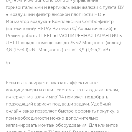
(А)) ● Air Flow Surround control - управление
горизонтальными и вертикальными жалюзи с пульта ДУ
● Воздушный фильтр высокой плотности HD ●
Ионизатор воздуха ● Комплексный Combo-фильтр
(катехиновый/ HEPA/ Витамин С/ Ароматический) ●
Режим работы I FEEL ● РАСШИРЕННАЯ ГАРАНТИЯ 5
ЛЕТ Площадь помещения: до 35 м2 Мощность (холод):
3,8 (1,5~4,1) кВт Мощность (тепло): 3,9 (1,3~4,2) кВт
\n
Если вы планируете заказать эффективные
кондиционеры и сплит-системы по выгодным ценам,
интернет-магазин Имир174 поможет подобрать
подходящий вариант под ваши задачи. Удобный
онлайн-заказ позволяет быстро оформить покупку, а
при необходимости можно дополнительно
запланировать монтаж оборудования. Для клиентов