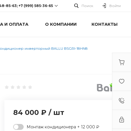
248-85-63; +7 (999) 585-36-65
Поиск
Войти
А И ОПЛАТА
О КОМПАНИИ
КОНТАКТЫ
-63; +7 (999) 585-36-65
оспект Победы, дом 238
0 Cб-Вс: Выходной
ондиционер инверторный BALLU BSGRI-18HN8
84 000 ₽
/
шт
Монтаж кондиционера + 12 000 ₽