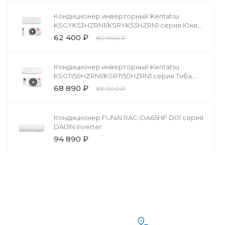
Кондиционер инверторный Kentatsu
KSGYK53HZRN1/KSRYK53HZRN1 серия Юки
(Yuki))
62 400 ₽
80 000 ₽
Кондиционер инверторный Kentatsu
KSGTI50HZRN1/KSRTI50HZRN1 серия Тиба
Инвертор (Tiba Inverter)
68 890 ₽
83 000 ₽
Кондиционер FUNAI RAC-DA65HP.D01 серия
DAIJIN Inverter
94 890 ₽