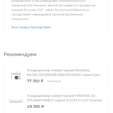
разработке и производстве климатической и
инженерной техники, является лидером продаж на
рынках России, СНГ, стран Восточной Европы и
продолжает наращивать производственные
мощности.
Все товары бренда Ballu
Рекомендуем
Кондиционер инверторный Kentatsu
KSGKU70HZRN1/KSRKU70HZRN1 серия Кумо
Инвертор (Kumo Inverter)
77 350 ₽
91 000 ₽
Кондиционер инверторный HISENSE AS-
07UW4RYRKB01 серия ZOOM 2.0 DC Inverter
29 390 ₽