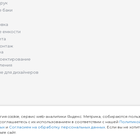
 рук
 баки
овка
е емкости
ета
монтаж
ра
роектирование
ления
е для дизайнеров
гия cookie, сервис web-аналитики Яндекс. Метрика, собираются поль
ы соглашаетесь с их использованием в соответствии с нашей
Политико
ных
и
Согласием на обработку персональных данных
. Если вы не хоти
те сайт.