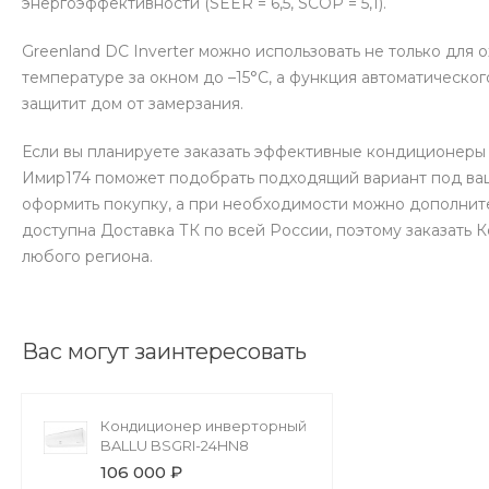
энергоэффективности (SEER = 6,5, SCOP = 5,1).
Greenland DС Inverter можно использовать не только для
температуре за окном до –15°C, а функция автоматическ
защитит дом от замерзания.
Если вы планируете заказать эффективные кондиционеры 
Имир174 поможет подобрать подходящий вариант под ваш
оформить покупку, а при необходимости можно дополнит
доступна Доставка ТК по всей России, поэтому заказат
любого региона.
Вас могут заинтересовать
Кондиционер инверторный
BALLU BSGRI-24HN8
106 000 ₽