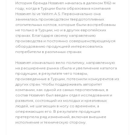
История бренда Hosseven началась в далеком 1962-м
году, когда в Турции была образована компания
Hosseven Isi ve Yalitim A.S. Первоначально она
занималась производством твердотопливных
отопительных котлов, которые были востребованы
не только в Турции, но и в других европейских
странах. Благодаря своему направлению
производства и постоянно совершенствующемуся
оборудованию продукцией интересовались
потребители в различных странах.
Hosseven изначально вело политику, направленную
на расширение рынка сбыла и увеличение каталога
продукции, в результате чего товары,
произведенные в Турции, потеснили конкурентов из
других стран. Чтобы поддерживать авторитет
компании, как одной из самых перспективных, в
состав Hosseven был введен отдел исследования и
развития, состоящий из молодых и креативных
людей, не шагающих в ногу со временем, а
опережающих его. В результате продукция
претерпела ряд изменений, включая внешнее
исполнение и техническую сторону.