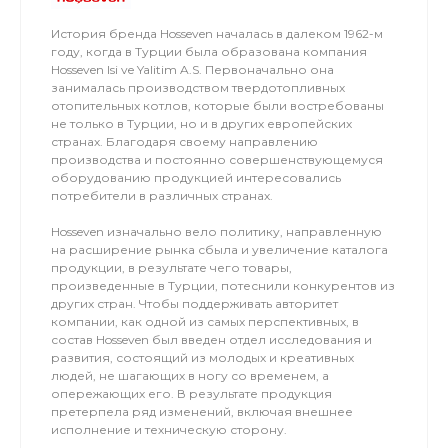
История бренда Hosseven началась в далеком 1962-м
году, когда в Турции была образована компания
Hosseven Isi ve Yalitim A.S. Первоначально она
занималась производством твердотопливных
отопительных котлов, которые были востребованы
не только в Турции, но и в других европейских
странах. Благодаря своему направлению
производства и постоянно совершенствующемуся
оборудованию продукцией интересовались
потребители в различных странах.
Hosseven изначально вело политику, направленную
на расширение рынка сбыла и увеличение каталога
продукции, в результате чего товары,
произведенные в Турции, потеснили конкурентов из
других стран. Чтобы поддерживать авторитет
компании, как одной из самых перспективных, в
состав Hosseven был введен отдел исследования и
развития, состоящий из молодых и креативных
людей, не шагающих в ногу со временем, а
опережающих его. В результате продукция
претерпела ряд изменений, включая внешнее
исполнение и техническую сторону.