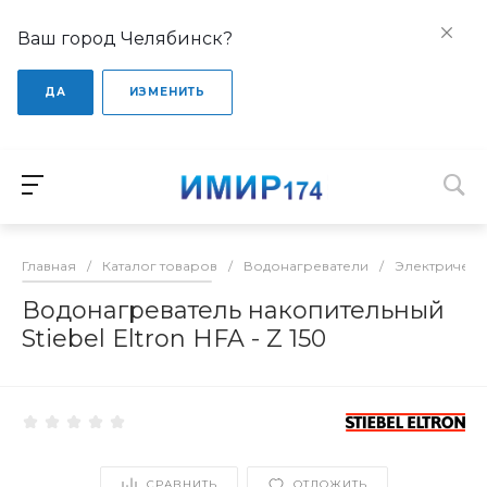
Ваш город Челябинск?
ДА
ИЗМЕНИТЬ
Главная
/
Каталог товаров
/
Водонагреватели
/
Электрическ
Водонагреватель накопительный
Stiebel Eltron HFA - Z 150
СРАВНИТЬ
ОТЛОЖИТЬ