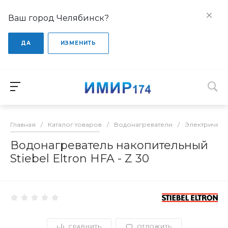
Ваш город Челябинск?
ДА
ИЗМЕНИТЬ
Главная
/
Каталог товаров
/
Водонагреватели
/
Электрическ
Водонагреватель накопительный
Stiebel Eltron HFA - Z 30
СРАВНИТЬ
ОТЛОЖИТЬ