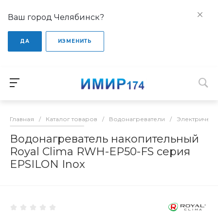
Ваш город Челябинск?
ДА
ИЗМЕНИТЬ
Главная
/
Каталог товаров
/
Водонагреватели
/
Электрическ
Водонагреватель накопительный
Royal Clima RWH-EP50-FS серия
EPSILON Inox