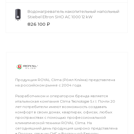
Водонагреватель накопительный напольный
Stiebel Eltron SHO AC 1000 12 kW
826 100 ₽
Продукция ROYAL Clima (Ро́ял Кли́ма) представлена
на российском рынке с 2004 года.
Разработчиком и оператором бренда является
итальянская компания Clima Tecnologie S.r.l. Почти 20
лет потребители имеют возможность создавать
комфорт в своих домах, квартирах, офисах, любых
пространствах с помощью профессиональной
климатической техники ROYAL Clima. На
сегодняшний день продукция широко представлена
в России, странах СНГ и Восточной Европы.