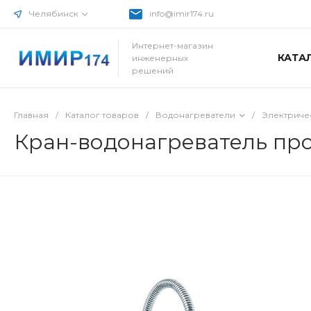
Челябинск
info@imir174.ru
Интернет-магазин
КАТА
инженерных
решений
Главная
/
Каталог товаров
/
Водонагреватели
/
Электриче
Кран-водонагреватель про