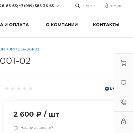
248-85-63; +7 (999) 585-36-65
Поиск
Войти
А И ОПЛАТА
О КОМПАНИИ
КОНТАКТЫ
-63; +7 (999) 585-36-65
оспект Победы, дом 238
0 Cб-Вс: Выходной
 UNIPUMP BEF-001-02
001-02
2 600 ₽
/
шт
Нашли дешевле?