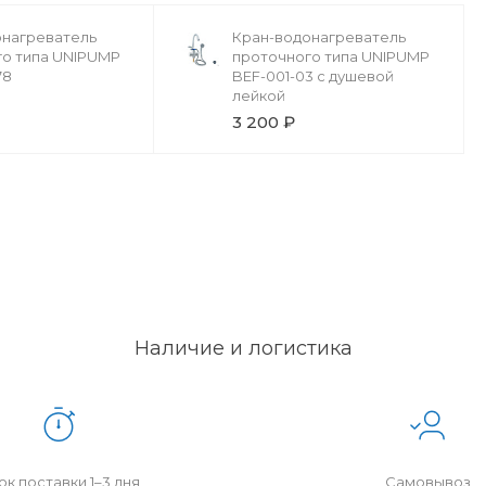
онагреватель
Кран-водонагреватель
го типа UNIPUMP
проточного типа UNIPUMP
78
BEF-001-03 с душевой
лейкой
3 200 ₽
Наличие и логистика
к поставки 1–3 дня
Самовывоз