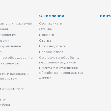
О компании
Конт
ы (сплит системы)
Сертификаты
ения
Отзывы
отопления
Новости
атели
Статьи
борудование
Производители
ли
Вопрос-ответ
нное оборудование
Согласие на обработку
персональных данных
и кабельный
Политика в отношении
обработки персональных
щие и расходные
данных
ля систем
 и очистители
 рук
 баки