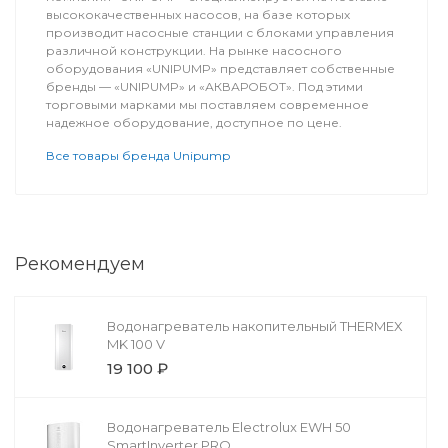
высококачественных насосов, на базе которых
производит насосные станции с блоками управления
различной конструкции. На рынке насосного
оборудования «UNIPUMP» представляет собственные
бренды — «UNIPUMP» и «АКВАРОБОТ». Под этими
торговыми марками мы поставляем современное
надежное оборудование, доступное по цене.
Все товары бренда Unipump
Рекомендуем
Водонагреватель накопительный THERMEX
MK 100 V
19 100 ₽
Водонагреватель Electrolux EWH 50
SmartInverter PRO