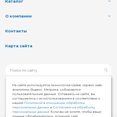
Каталог
О компании
Контакты
Карта сайта
На сайте используется технология cookie, сервис web-
аналитики Яндекс. Метрика, собираются
пользовательские данные. Оставаясь на сайте, вы
© 2026 ИМИР174, Все права защищены
соглашаетесь с их использованием в соответствии с
нашей
Политикой в отношении обработки
персональных данных
и
Согласием на обработку
персональных данных
. Если вы не хотите, чтобы ваши
данные обрабатывались, покиньте сайт.