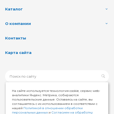
Каталог
О компании
Контакты
Карта сайта
На сайте используется технология cookie, сервис web-
аналитики Яндекс. Метрика, собираются
пользовательские данные. Оставаясь на сайте, вы
© 2026 ИМИР174, Все права защищены
соглашаетесь с их использованием в соответствии с
нашей
Политикой в отношении обработки
персональных данных
и
Согласием на обработку