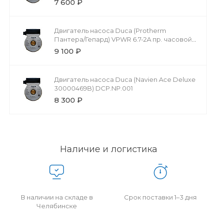
7 600 ₽
Двигатель насоса Duca (Protherm
Пантера/Гепард) VPWR 6.7-2A пр. часовой
INTVACL/VACL 002018616
9 100 ₽
Двигатель насоса Duca (Navien Ace Deluxe
30000469B) DCP.NP.001
8 300 ₽
Наличие и логистика
В наличии на складе в
Срок поставки 1–3 дня
Челябинске