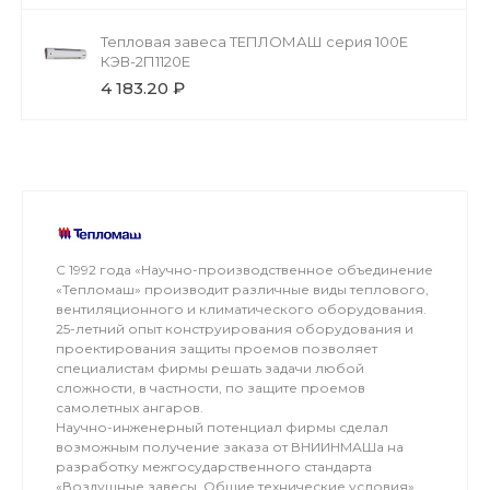
Тепловая завеса ТЕПЛОМАШ серия 100Е
КЭВ-2П1120Е
4 183.20 ₽
С 1992 года «Научно-производственное объединение
«Тепломаш» производит различные виды теплового,
вентиляционного и климатического оборудования.
25-летний опыт конструирования оборудования и
проектирования защиты проемов позволяет
специалистам фирмы решать задачи любой
сложности, в частности, по защите проемов
самолетных ангаров.
Научно-инженерный потенциал фирмы сделал
возможным получение заказа от ВНИИНМАШа на
разработку межгосударственного стандарта
«Воздушные завесы. Общие технические условия».