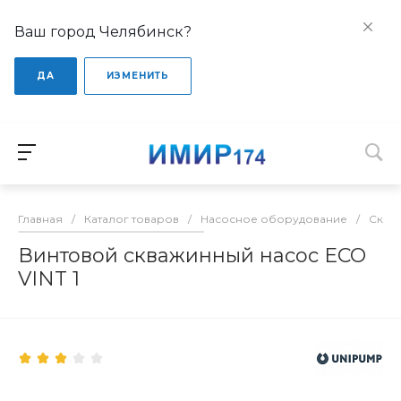
Ваш город Челябинск?
ДА
ИЗМЕНИТЬ
Главная
/
Каталог товаров
/
Насосное оборудование
/
Сква
Винтовой скважинный насос ECO
VINT 1