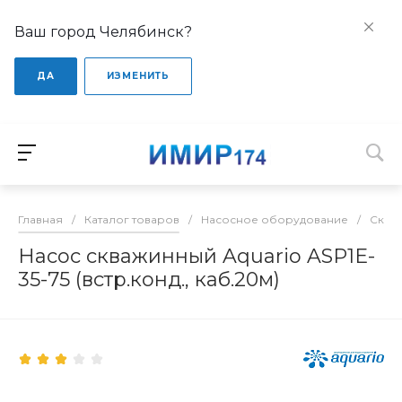
Ваш город Челябинск?
ДА
ИЗМЕНИТЬ
Главная
/
Каталог товаров
/
Насосное оборудование
/
Сква
Насос скважинный Aquario ASP1E-
35-75 (встр.конд., каб.20м)