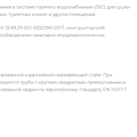
ания в системе горячего водоснабжения (ГВС) для сушки
вых, туалетных комнат и других помещений.
V 25.99.29-001-63502961-2017, конструкторской
с соблюдением санитарно-эпидемиологических
гированной коррозийной нержавеющей стали. При
ьзуются трубы с круглым, квадратным, прямоугольным и
лазерной сварки по европейскому стандарту EN 10217-7