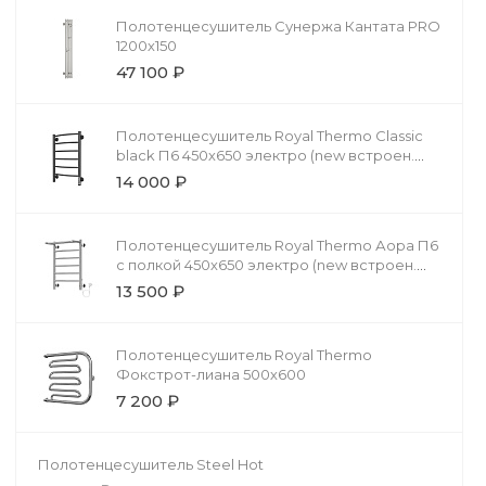
Полотенцесушитель Сунержа Кантата PRO
1200х150
47 100 ₽
Полотенцесушитель Royal Thermo Classic
black П6 450х650 электро (new встроен.
диммер)
14 000 ₽
Полотенцесушитель Royal Thermo Аора П6
c полкой 450х650 электро (new встроен.
диммер)
13 500 ₽
Полотенцесушитель Royal Thermo
Фокстрот-лиана 500х600
7 200 ₽
Полотенцесушитель Steel Hot