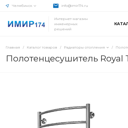
Челябинск
info@imir174.ru
Интернет-магазин
КАТА
инженерных
решений
Главная
/
Каталог товаров
/
Радиаторы отопления
/
Полот
Полотенцесушитель Royal 