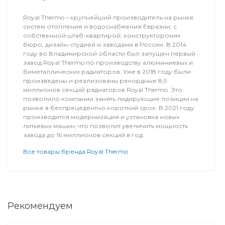
Royal Thermo – крупнейший производитель на рынке
систем отопления и водоснабжения Евразии, с
собственной штаб-квартирой, конструкторским
бюро, дизайн-студией и заводами в России. В 2014
году во Владимирской области был запущен первый
завод Royal Thermo по производству алюминиевых и
биметаллических радиаторов. Уже в 2018 году были
произведены и реализованы рекордные 8,9
миллионов секций радиаторов Royal Thermo. Это
позволило компании занять лидирующие позиции на
рынке в беспрецедентно короткий срок. В 2021 году
производится модернизация и установка новых
литьевых машин, что позволит увеличить мощность
завода до 16 миллионов секций в год.
Все товары бренда Royal Thermo
Рекомендуем