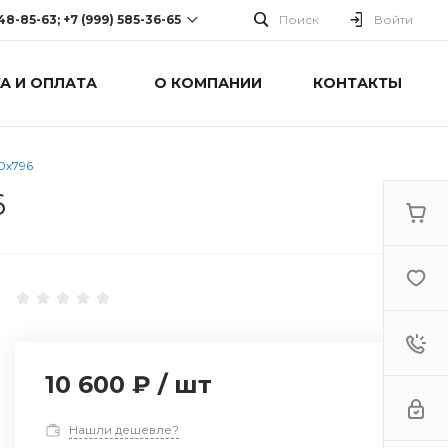
248-85-63; +7 (999) 585-36-65
Поиск
Войти
А И ОПЛАТА
О КОМПАНИИ
КОНТАКТЫ
-63; +7 (999) 585-36-65
оспект Победы, дом 238
0 Cб-Вс: Выходной
0х796
6
10 600 ₽
/
шт
Нашли дешевле?