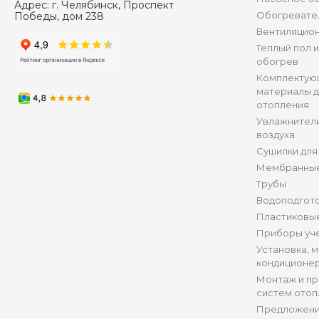
Адрес:
г. Челябинск, Проспект
Обогревате
Победы, дом 238
Вентиляцио
Теплый пол 
обогрев
Комплектую
материалы д
отопления
Увлажнители
воздуха
Сушилки для
Мембранные
Трубы
Водоподгот
Пластиковы
Приборы уч
Установка, 
кондиционе
Монтаж и п
систем отоп
Предложени