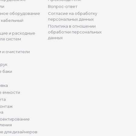
ли
Вопрос-ответ
нное оборудование
Согласие на обработку
персональных данных
и кабельный
Политика в отношении
обработки персональных
щие и расходные
данных
ля систем
 и очистители
 рук
 баки
овка
е емкости
ета
монтаж
ра
роектирование
ления
е для дизайнеров