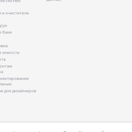
ля систем
 и очистители
 рук
 баки
овка
е емкости
ета
монтаж
ра
роектирование
ления
е для дизайнеров