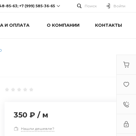
248-85-63; +7 (999) 585-36-65
Поиск
Войти
А И ОПЛАТА
О КОМПАНИИ
КОНТАКТЫ
-63; +7 (999) 585-36-65
оспект Победы, дом 238
0 Cб-Вс: Выходной
0
350 ₽
/
м
Нашли дешевле?