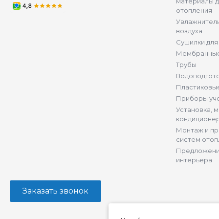
материалы д
отопления
Увлажнители
воздуха
Сушилки для
Мембранные
Трубы
Водоподгот
Пластиковы
Приборы уч
Установка, 
кондиционе
Монтаж и п
систем отоп
Предложени
интерьера
Заказать звонок