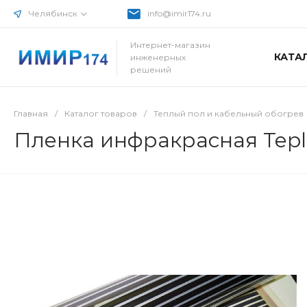
Челябинск
info@imir174.ru
Интернет-магазин
КАТА
инженерных
решений
Главная
/
Каталог товаров
/
Теплый пол и кабельный обогрев
Пленка инфракрасная Tepl