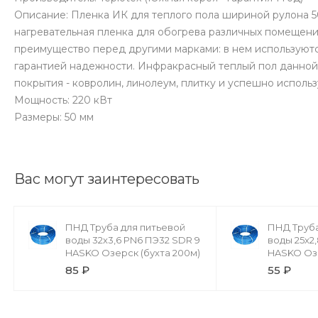
Описание: Пленка ИК для теплого пола шириной рулона 50
нагревательная пленка для обогрева различных помещени
преимущество перед другими марками: в нем используют
гарантией надежности. Инфракрасный теплый пол данной
покрытия - ковролин, линолеум, плитку и успешно использ
Мощность: 220 кВт
Размеры: 50 мм
Вас могут заинтересовать
ПНД Труба для питьевой
ПНД Труба
воды 32х3,6 PN6 ПЭ32 SDR 9
воды 25х2
HASKO Озерск (бухта 200м)
HASKO Озе
85 ₽
55 ₽