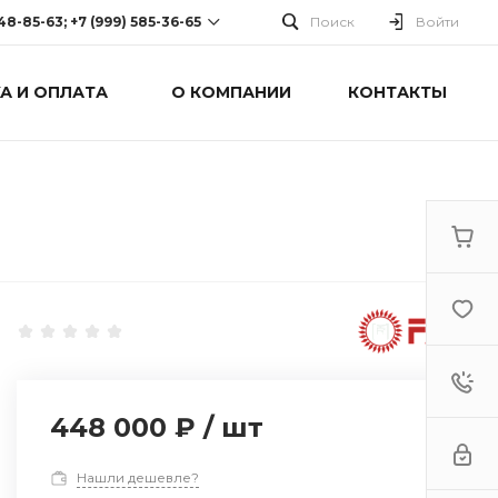
248-85-63; +7 (999) 585-36-65
Поиск
Войти
А И ОПЛАТА
О КОМПАНИИ
КОНТАКТЫ
-63; +7 (999) 585-36-65
оспект Победы, дом 238
0 Cб-Вс: Выходной
448 000 ₽
/
шт
Нашли дешевле?