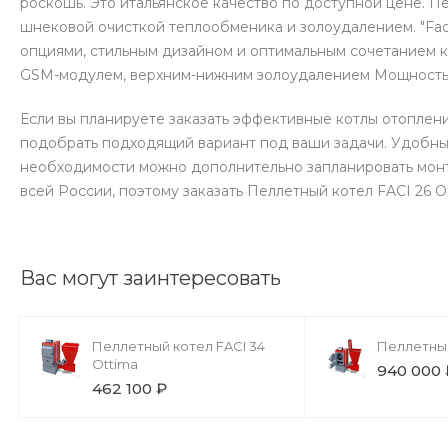
роскошь. Это итальянское качество по доступной цене. П
шнековой очисткой теплообменика и золоудалением. "Faci
опциями, стильным дизайном и оптимальным сочетанием к
GSM-модулем, верхним-нижним золоудалением Мощность: 
Если вы планируете заказать эффективные котлы отоплен
подобрать подходящий вариант под ваши задачи. Удобный
необходимости можно дополнительно запланировать монт
всей России, поэтому заказать Пеллетный котел FACI 26 O
Вас могут заинтересовать
Пеллетный котел FACI 34
Пеллетный
Ottima
940 000 
462 100 ₽