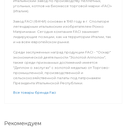
Итальянский завод по производству пеллетных,
угольных, котлов на биомассе торговой марки «FACI»
(Италия).
Завод FACI (ФАЧИ) основан в 1961 году в г. Спольторе
легендарным итальянским изобретателем Рокко
Матричиани. Сегодня компания FACI занимает
лидирующие позиции, как на территории Италии, так
и на всем европейском рынке.
Среди заслуженных наград продукции FACI - "Оскар"
экономической деятельности "Золотой Апполон",
также среди признанных достижений имеется
"Диплом о заслугах" с золотой медалью от Торгово-
промышленной, производственной и
сельскохозяйственной палаты под патронажем
Президента Итальянской Республики.
Все товары бренда Faci
Рекомендуем