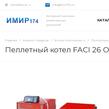
Челябинск
info@imir174.ru
Интернет-магазин
КАТА
инженерных
решений
Главная
/
Каталог товаров
/
Котлы отопления
/
Пеллетные
Пеллетный котел FACI 26 O