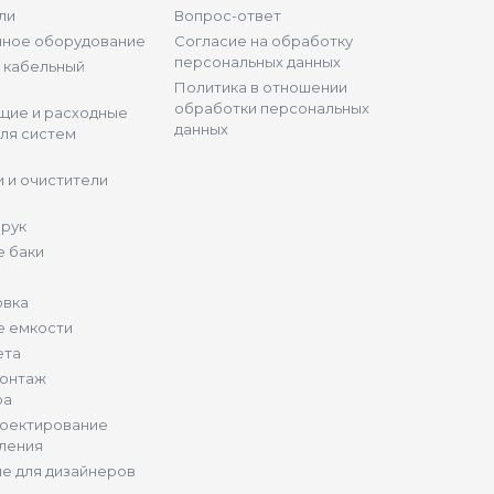
ли
Вопрос-ответ
нное оборудование
Согласие на обработку
персональных данных
и кабельный
Политика в отношении
обработки персональных
щие и расходные
данных
ля систем
 и очистители
 рук
 баки
овка
е емкости
ета
монтаж
ра
роектирование
ления
е для дизайнеров