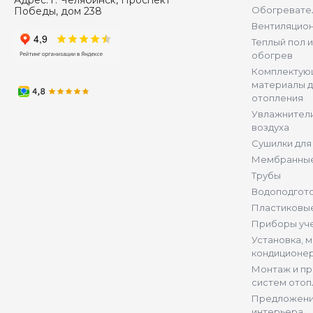
Адрес:
г. Челябинск, Проспект
Обогревате
Победы, дом 238
Вентиляцио
Теплый пол 
обогрев
Комплектую
материалы д
отопления
Увлажнители
воздуха
Сушилки для
Мембранные
Трубы
Водоподгот
Пластиковы
Приборы уч
Установка, 
кондиционе
Монтаж и п
систем отоп
Предложени
интерьера