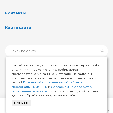
Контакты
Карта сайта
На сайте используется технология cookie, сервис web-
аналитики Яндекс. Метрика, собираются
пользовательские данные. Оставаясь на сайте, вы
© 2026 ИМИР174, Все права защищены
соглашаетесь с их использованием в соответствии с
нашей
Политикой в отношении обработки
персональных данных
и
Согласием на обработку
персональных данных
. Если вы не хотите, чтобы ваши
данные обрабатывались, покиньте сайт.
Принять
Главная
Кабинет
Корзина
Избранные
Сравнение