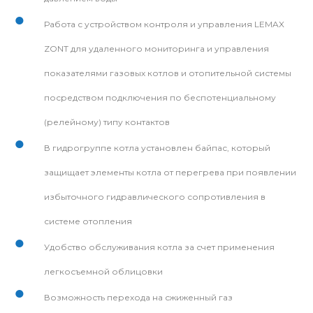
Работа с устройством контроля и управления LEMAX
ZONT для удаленного мониторинга и управления
показателями газовых котлов и отопительной системы
посредством подключения по беспотенциальному
(релейному) типу контактов
В гидрогруппе котла установлен байпас, который
защищает элементы котла от перегрева при появлении
избыточного гидравлического сопротивления в
системе отопления
Удобство обслуживания котла за счет применения
легкосъемной облицовки
Возможность перехода на сжиженный газ