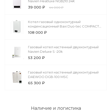
Navien Heatluxe NGB210 24K
39 000 ₽
44 000 ₽
Котел газовый одноконтурный
конденсационный Baxi Duo-tec COMPACT
1.24 GA
108 000 ₽
Газовый котел настенный двухконтурный
Navien Deluxe S -20k
53 200 ₽
Газовый котел настенный двухконтурный
DAEWOO DGB-100 MSC
65 300 ₽
Наличие и логистика