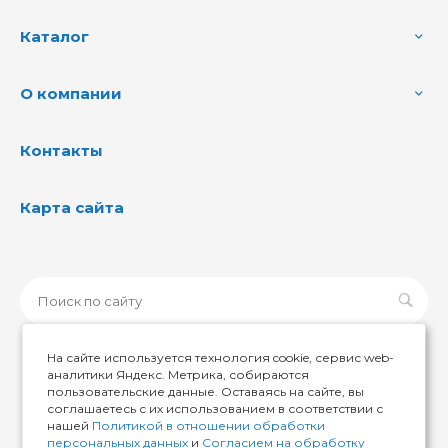
Каталог
О компании
Контакты
Карта сайта
На сайте используется технология cookie, сервис web-
аналитики Яндекс. Метрика, собираются
пользовательские данные. Оставаясь на сайте, вы
© 2026 ИМИР174, Все права защищены
соглашаетесь с их использованием в соответствии с
нашей
Политикой в отношении обработки
персональных данных
и
Согласием на обработку