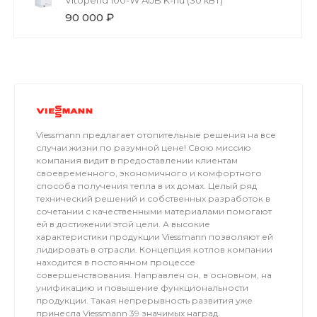
90 000 ₽
Viessmann предлагает отопительные решения на все
случаи жизни по разумной цене! Свою миссию
компания видит в предоставлении клиентам
своевременного, экономичного и комфортного
способа получения тепла в их домах. Целый ряд
технический решений и собственных разработок в
сочетании с качественными материалами помогают
ей в достижении этой цели. А высокие
характеристики продукции Viessmann позволяют ей
лидировать в отрасли. Концепция котлов компании
находится в постоянном процессе
совершенствования. Направлен он, в основном, на
унификацию и повышение функциональности
продукции. Такая непрерывность развития уже
принесла Viessmann 39 значимых наград.