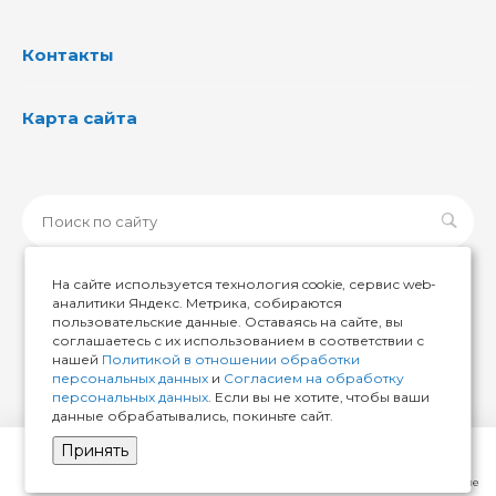
Контакты
Карта сайта
На сайте используется технология cookie, сервис web-
аналитики Яндекс. Метрика, собираются
пользовательские данные. Оставаясь на сайте, вы
© 2026 ИМИР174, Все права защищены
соглашаетесь с их использованием в соответствии с
нашей
Политикой в отношении обработки
персональных данных
и
Согласием на обработку
персональных данных
. Если вы не хотите, чтобы ваши
данные обрабатывались, покиньте сайт.
Принять
Главная
Кабинет
Корзина
Избранные
Сравнение