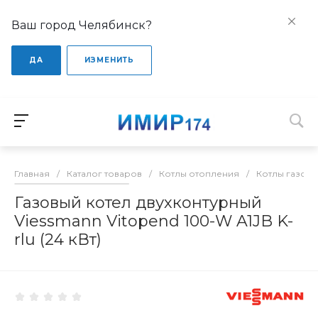
Ваш город Челябинск?
ДА
ИЗМЕНИТЬ
Главная
/
Каталог товаров
/
Котлы отопления
/
Котлы газов
Газовый котел двухконтурный
Viessmann Vitopend 100-W A1JB K-
rlu (24 кВт)