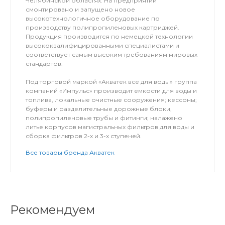
Челябинской областях. На предприятии
смонтировано и запущено новое
высокотехнологичное оборудование по
производству полипропиленовых картриджей.
Продукция производится по немецкой технологии
высококвалифицированными специалистами и
соответствует самым высоким требованиям мировых
стандартов.
Под торговой маркой «Акватек все для воды» группа
компаний «Импульс» производит емкости для воды и
топлива, локальные очистные сооружения; кессоны;
буферы и разделительные дорожные блоки,
полипропиленовые трубы и фитинги; налажено
литье корпусов магистральных фильтров для воды и
сборка фильтров 2-х и 3-х ступеней.
Все товары бренда Акватек
Рекомендуем