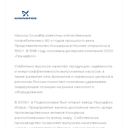
Насосы Grundfos известны отечественным
потребителям c 60-х годов прошлого века.
Представительство Концерна в Москве открылось в
1992 г. В 1998 году основана дочерняя компания ООО
«Грундфос».
Стабильно высокое качество продукции, надёжность
и энергоэффективность выпускаемых насосов, а
также развитая сеть филиалов и сервисных центров в
регионах России помогают компании удерживать
лидирующие позиции на рынке насосного
оборудования.
В 2005 г. в Подмосковье был открыт завод «Грундфос
Истра». Предприятие заняло достойное место среди
производственных активов Концерна,
расположенных по всему миру. Собственное
производство позволяет выпускать качественные
насосы на территории России, а также сокращать