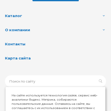
Каталог
О компании
Контакты
Карта сайта
На сайте используется технология cookie, сервис web-
аналитики Яндекс. Метрика, собираются
пользовательские данные. Оставаясь на сайте, вы
© 2026 ИМИР174, Все права защищены
соглашаетесь с их использованием в соответствии с