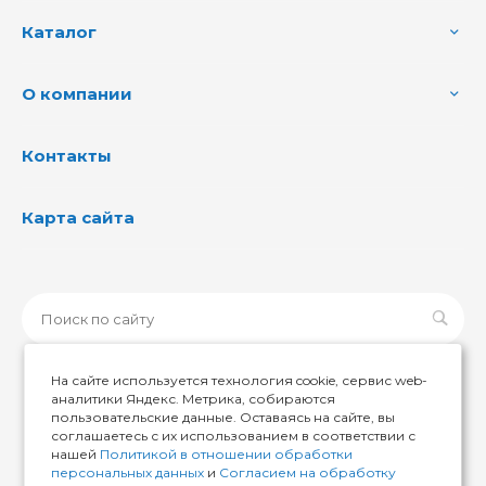
Каталог
О компании
Контакты
Карта сайта
На сайте используется технология cookie, сервис web-
аналитики Яндекс. Метрика, собираются
пользовательские данные. Оставаясь на сайте, вы
© 2026 ИМИР174, Все права защищены
соглашаетесь с их использованием в соответствии с
нашей
Политикой в отношении обработки
персональных данных
и
Согласием на обработку