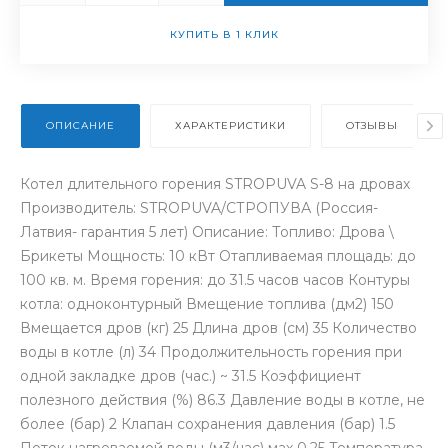
КУПИТЬ В 1 КЛИК
ОПИСАНИЕ
ХАРАКТЕРИСТИКИ
ОТЗЫВЫ
Котел длительного горения STROPUVA S-8 на дровах
Производитель: STROPUVA/СТРОПУВА (Россия-
Латвия- гарантия 5 лет) Описание: Топливо: Дрова \
Брикеты Мощность: 10 кВт Отапливаемая площадь: до
100 кв. м. Время горения: до 31.5 часов часов Контуры
котла: одноконтурный Вмещение топлива (дм2) 150
Вмещается дров (кг) 25 Длина дров (см) 35 Количество
воды в котле (л) 34 Продолжительность горения при
одной закладке дров (час.) ~ 31.5 Коэффициент
полезного действия (%) 86.3 Давление воды в котле, не
более (бар) 2 Клапан сохранения давления (бар) 1.5
Поток нагреваемой воды (м3/час) мах 0.25 Температура