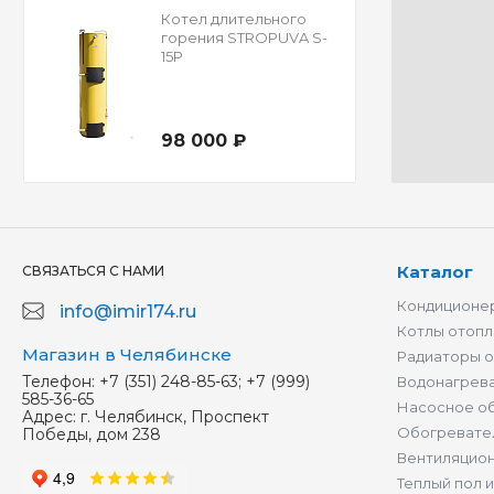
Котел длительного
горения STROPUVA S-
15Р
98 000 ₽
Каталог
СВЯЗАТЬСЯ С НАМИ
Кондиционер
info@imir174.ru
Котлы отопл
Магазин в Челябинске
Радиаторы 
Телефон:
+7 (351) 248-85-63; +7 (999)
Водонагрев
585-36-65
Насосное о
Адрес:
г. Челябинск, Проспект
Обогревате
Победы, дом 238
Вентиляцио
Теплый пол 