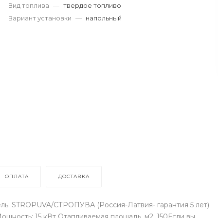
Вид топлива
—
твердое топливо
Вариант установки
—
напольный
ОПЛАТА
ДОСТАВКА
ль: STROPUVA/СТРОПУВА (Россия-Латвия- гарантия 5 лет)
ощность: 15 кВт Отапливаемая площадь, м2: 150Если вы