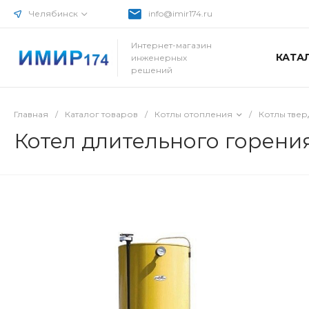
Челябинск
info@imir174.ru
Интернет-магазин
КАТА
инженерных
решений
Главная
/
Каталог товаров
/
Котлы отопления
/
Котлы тве
Котел длительного горени