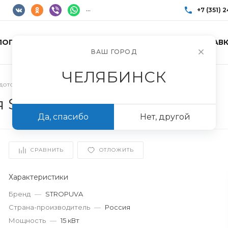
...
+7 (351) 
ЛОГ ТОВАРОВ
УСЛУГИ
АКЦИИ
ДОСТАВК
+7 (351) 248-85
ВАШ ГОРОД
г. Челябинск, Пр
Пн-Пт: 10:00–17:0
ЧЕЛЯБИНСК
info@imir174.ru
рдотопливные
/
Котел длительного горения STROPUVA S-15Р
я STROPUVA S-15Р
Да, спасибо
Нет, другой
СРАВНИТЬ
ОТЛОЖИТЬ
Характеристики
Бренд
—
STROPUVA
Страна-производитель
—
Россия
Мощность
—
15 кВт