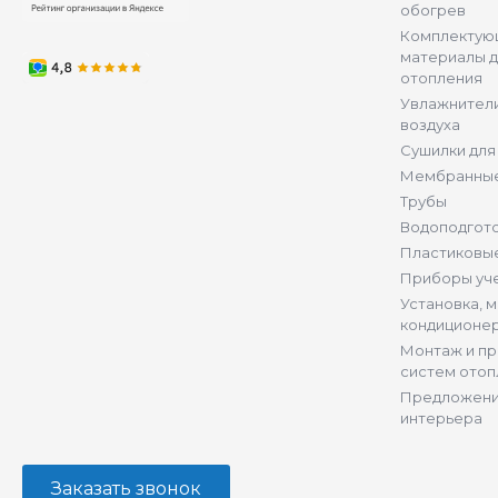
обогрев
Комплектую
материалы д
отопления
Увлажнители
воздуха
Сушилки для
Мембранные
Трубы
Водоподгот
Пластиковы
Приборы уч
Установка, 
кондиционе
Монтаж и п
систем отоп
Предложени
интерьера
Заказать звонок