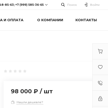
248-85-63; +7 (999) 585-36-65
Поиск
Войти
А И ОПЛАТА
О КОМПАНИИ
КОНТАКТЫ
-63; +7 (999) 585-36-65
оспект Победы, дом 238
0 Cб-Вс: Выходной
98 000 ₽
/
шт
Нашли дешевле?