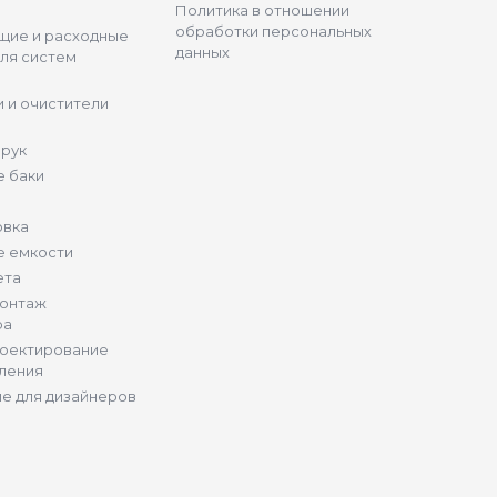
Политика в отношении
обработки персональных
щие и расходные
данных
ля систем
 и очистители
 рук
 баки
овка
е емкости
ета
монтаж
ра
роектирование
ления
е для дизайнеров