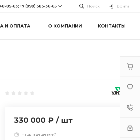
248-85-63; +7 (999) 585-36-65
Поиск
Войти
А И ОПЛАТА
О КОМПАНИИ
КОНТАКТЫ
-63; +7 (999) 585-36-65
оспект Победы, дом 238
0 Cб-Вс: Выходной
330 000 ₽
/
шт
Нашли дешевле?