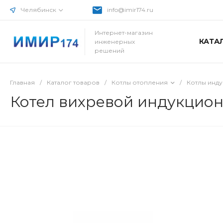
Челябинск
info@imir174.ru
Интернет-магазин
КАТА
инженерных
решений
Главная
/
Каталог товаров
/
Котлы отопления
/
Котлы инд
Котел вихревой индукцион