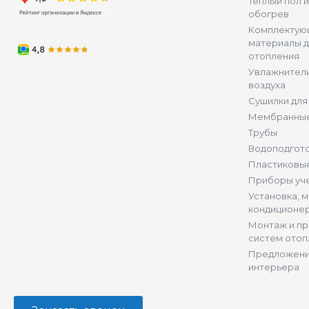
Теплый пол 
обогрев
Комплектую
материалы д
отопления
Увлажнители
воздуха
Сушилки для
Мембранные
Трубы
Водоподгот
Пластиковы
Приборы уч
Установка, 
кондиционе
Монтаж и п
систем отоп
Предложени
интерьера