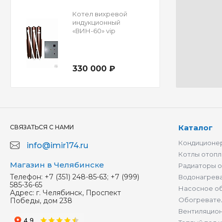
Котел вихревой
индукционный
«ВИН-60» vip
330 000 ₽
Каталог
СВЯЗАТЬСЯ С НАМИ
Кондиционер
info@imir174.ru
Котлы отопл
Магазин в Челябинске
Радиаторы 
Телефон:
+7 (351) 248-85-63; +7 (999)
Водонагрев
585-36-65
Насосное о
Адрес:
г. Челябинск, Проспект
Обогревате
Победы, дом 238
Вентиляцио