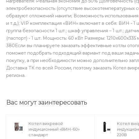
нагревателя: Реальная экономия до 50% Долговечность (с
электробезопасность (отсутствие высокотемпературных со
образуют отложений накипи; Возможность использования 
и т.д.); VIP комплектация «ВИН» включает в себя: ВИН - 1 ш
группа безопасности 1 шт.; шкаф управления – 1 шт.; датч
(паспорт) - 1 шт. Мощность: 60 кВт Размеры: 1210x600x33
380Если вы планируете заказать эффективные котлы отоп
поможет подобрать подходящий вариант под ваши задачи
покупку, а при необходимости можно дополнительно зап
Доставка ТК по всей России, поэтому заказать Котел ви
региона.
Вас могут заинтересовать
Котел вихревой
Котел ви
индукционный «ВИН-60»
индукцион
стандарт
220В