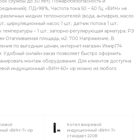
рок службы до 30 лет); Пожаробезопасность и
единений); ПД=98%, Частота тока 50 – 60 Гц; «ВИН» не
различных жидких теплоносителей (вода, антифриз, масло
т.; циркуляционный насос 1 шт.; датчик потока 1 шт.;
ик температуры – 1 шт.; запорно-регулирующая арматура; РЭ
5 мм Отапливаемая площадь, м2: 700 Напряжение, В:
ления по выгодным ценам, интернет-магазин Имир174
. Удобный онлайн-заказ позволяет быстро оформить
ланировать монтаж оборудования. Для клиентов доступна
хревой индукционный «ВИН-60» vip можно из любого
хревой
Котел вихревой
ный «ВИН-7» vip
индукционный «ВИН-7»
стандарт 220В