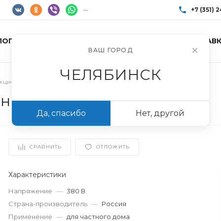
...
+7 (351) 
ЛОГ ТОВАРОВ
УСЛУГИ
АКЦИИ
ДОСТАВК
+7 (351) 248-85
ВАШ ГОРОД
г. Челябинск, Пр
Пн-Пт: 10:00–17:0
ЧЕЛЯБИНСК
info@imir174.ru
укционные
/
Котел вихревой индукционный «ВИН-60» vip
ный «ВИН-60» vip
Да, спасибо
Нет, другой
СРАВНИТЬ
ОТЛОЖИТЬ
Характеристики
Напряжение
—
380 В
Страна-производитель
—
Россия
Применение
—
для частного дома