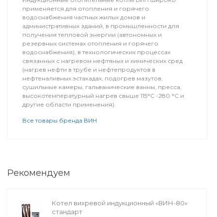
применяется для отопления и горячего
водоснабжения частных жилых домов и
административных зданий, в промышленности для
получения тепловой энергии (автономных и
резервных системах отопления и горячего
водоснабжения), в технологических процессах
связанных с нагревом нефтяных и химических сред
(нагрев нефти в трубе и нефтепродуктов в
нефтеналивных эстакадах, подогрев мазутов,
сушильные камеры, гальванические ванны, пресса,
высокотемпературный нагрев свыше 115°С -280 °С и
другие области применения).
Все товары бренда ВИН
Рекомендуем
Котел вихревой индукционный «ВИН-80»
стандарт