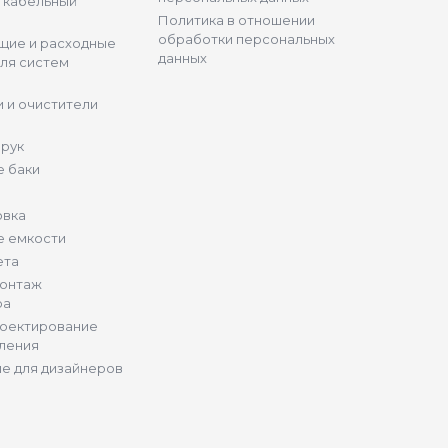
и кабельный
Политика в отношении
обработки персональных
щие и расходные
данных
ля систем
 и очистители
 рук
 баки
овка
е емкости
ета
монтаж
ра
роектирование
ления
е для дизайнеров