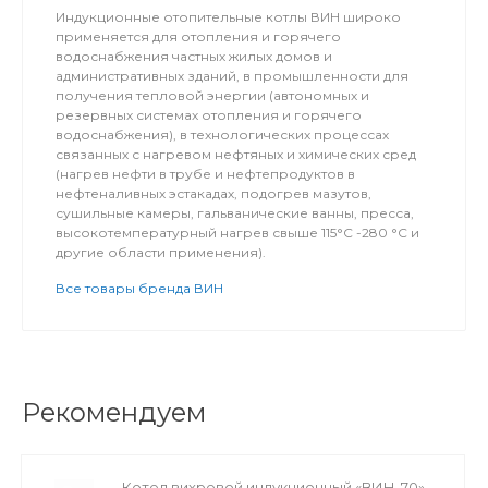
Индукционные отопительные котлы ВИН широко
применяется для отопления и горячего
водоснабжения частных жилых домов и
административных зданий, в промышленности для
получения тепловой энергии (автономных и
резервных системах отопления и горячего
водоснабжения), в технологических процессах
связанных с нагревом нефтяных и химических сред
(нагрев нефти в трубе и нефтепродуктов в
нефтеналивных эстакадах, подогрев мазутов,
сушильные камеры, гальванические ванны, пресса,
высокотемпературный нагрев свыше 115°С -280 °С и
другие области применения).
Все товары бренда ВИН
Рекомендуем
Котел вихревой индукционный «ВИН-70»