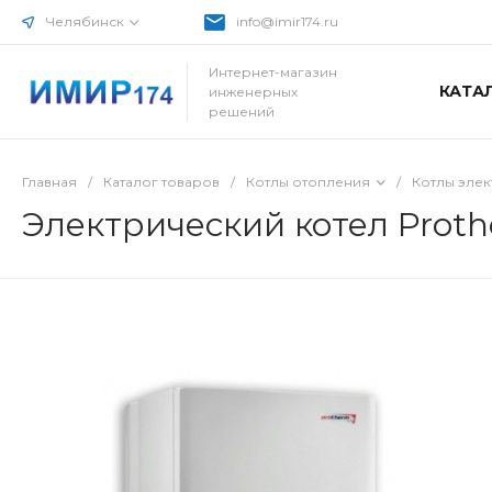
Челябинск
info@imir174.ru
Интернет-магазин
КАТА
инженерных
решений
Главная
/
Каталог товаров
/
Котлы отопления
/
Котлы эле
Электрический котел Proth