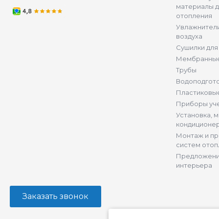
материалы д
отопления
Увлажнители
воздуха
Сушилки для
Мембранные
Трубы
Водоподгот
Пластиковы
Приборы уч
Установка, 
кондиционе
Монтаж и п
систем отоп
Предложени
интерьера
Заказать звонок