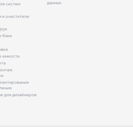
данных
ля систем
 и очистители
 рук
 баки
овка
е емкости
ета
монтаж
ра
роектирование
ления
е для дизайнеров