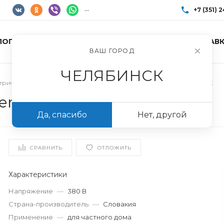
...
+7 (351) 
ЛОГ ТОВАРОВ
УСЛУГИ
АКЦИИ
ДОСТАВК
+7 (351) 248-85
ВАШ ГОРОД
г. Челябинск, Пр
Пн-Пт: 10:00–17:0
ЧЕЛЯБИНСК
info@imir174.ru
ктрические ТЭНовые
/
Электрический котел Protherm Скат 12KЕ
erm Скат 12KЕ
Да, спасибо
Нет, другой
СРАВНИТЬ
ОТЛОЖИТЬ
Характеристики
Напряжение
—
380 В
Страна-производитель
—
Словакия
Применение
—
для частного дома