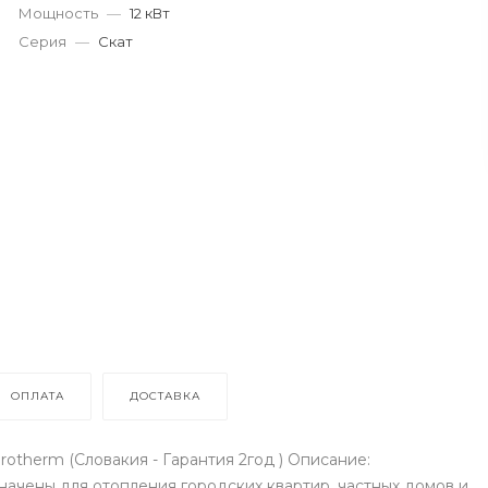
Мощность
—
12 кВт
Серия
—
Скат
ОПЛАТА
ДОСТАВКА
otherm (Словакия - Гарантия 2год ) Описание:
ачены для отопления городских квартир, частных домов и