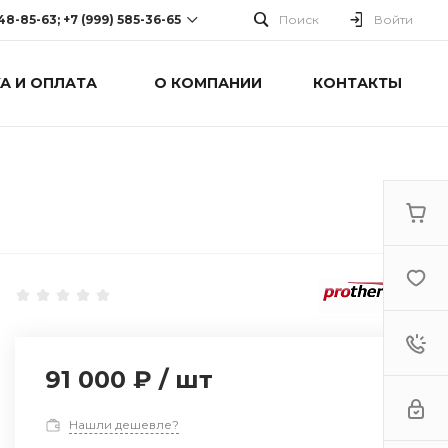
248-85-63; +7 (999) 585-36-65
Поиск
Войти
А И ОПЛАТА
О КОМПАНИИ
КОНТАКТЫ
-63; +7 (999) 585-36-65
оспект Победы, дом 238
0 Cб-Вс: Выходной
91 000 ₽
/
шт
Нашли дешевле?