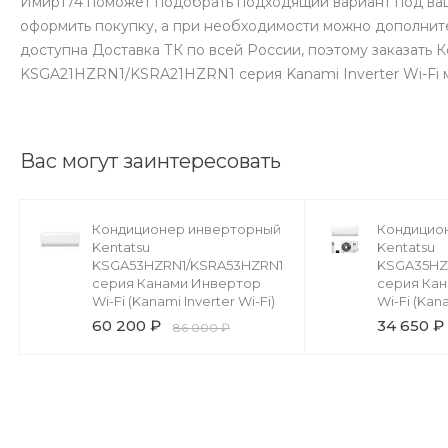
Имир174 поможет подобрать подходящий вариант под ваш
оформить покупку, а при необходимости можно дополнит
доступна Доставка ТК по всей России, поэтому заказать
KSGA21HZRN1/KSRA21HZRN1 серия Kanami Inverter Wi-Fi 
Вас могут заинтересовать
Кондиционер инверторный
Кондицио
Kentatsu
Kentatsu
KSGA53HZRN1/KSRA53HZRN1
KSGA35HZ
серия Канами Инвертор
серия Ка
Wi-Fi (Kanami Inverter Wi-Fi)
Wi-Fi (Kana
60 200 ₽
34 650 ₽
86 000 ₽