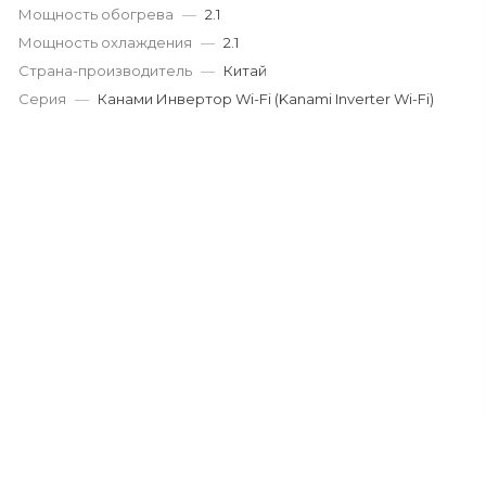
Мощность обогрева
—
2.1
Мощность охлаждения
—
2.1
Страна-производитель
—
Китай
Серия
—
Канами Инвертор Wi-Fi (Kanami Inverter Wi-Fi)