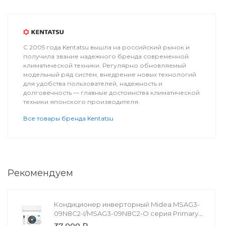
С 2005 года Kentatsu вышла на российский рынок и
получила звание надежного бренда современной
климатической техники. Регулярно обновляемый
модельный ряд систем, внедрение новых технологий
для удобства пользователей, надежность и
долговечность — главные достоинства климатической
техники японского производителя.
Все товары бренда Kentatsu
Рекомендуем
Кондиционер инверторный Midea MSAG3-
09N8C2-I/MSAG3-09N8C2-O серия Primary
Inverter
37 000 ₽