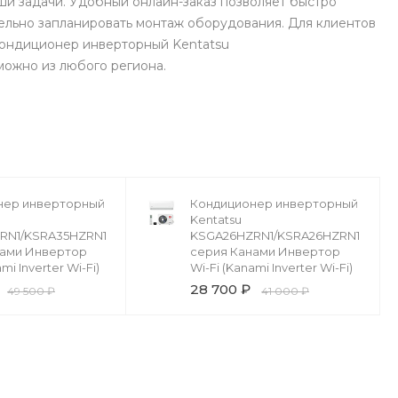
и задачи. Удобный онлайн-заказ позволяет быстро
ельно запланировать монтаж оборудования. Для клиентов
 Кондиционер инверторный Kentatsu
можно из любого региона.
нер инверторный
Кондиционер инверторный
Kentatsu
RN1/KSRA35HZRN1
KSGA26HZRN1/KSRA26HZRN1
нами Инвертор
серия Канами Инвертор
mi Inverter Wi-Fi)
Wi-Fi (Kanami Inverter Wi-Fi)
28 700 ₽
49 500 ₽
41 000 ₽