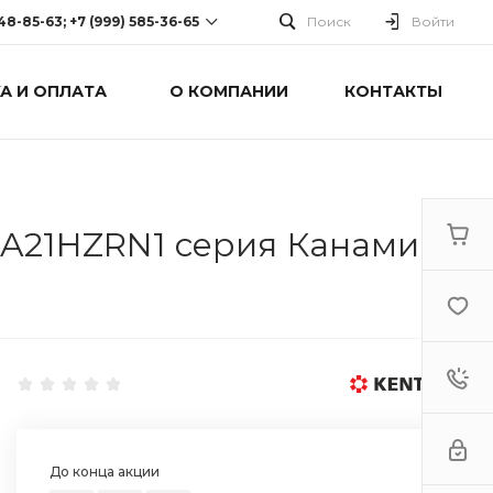
248-85-63; +7 (999) 585-36-65
Поиск
Войти
А И ОПЛАТА
О КОМПАНИИ
КОНТАКТЫ
-63; +7 (999) 585-36-65
оспект Победы, дом 238
0 Cб-Вс: Выходной
A21HZRN1 серия Канами
До конца акции