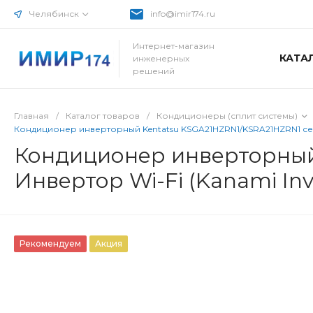
Челябинск
info@imir174.ru
Интернет-магазин
КАТА
инженерных
решений
Главная
/
Каталог товаров
/
Кондиционеры (сплит системы)
Кондиционер инверторный Kentatsu KSGA21HZRN1/KSRA21HZRN1 серия
Кондиционер инверторный
Инвертор Wi-Fi (Kanami Inve
Рекомендуем
Акция