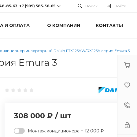
248-85-63; +7 (999) 585-36-65
Поиск
Войти
А И ОПЛАТА
О КОМПАНИИ
КОНТАКТЫ
-63; +7 (999) 585-36-65
оспект Победы, дом 238
0 Cб-Вс: Выходной
ондиционер инверторный Daikin FTXJ25AW/RXJ25A серия Emura 3
рия Emura 3
308 000 ₽
/
шт
Монтаж кондиционера + 12 000 ₽