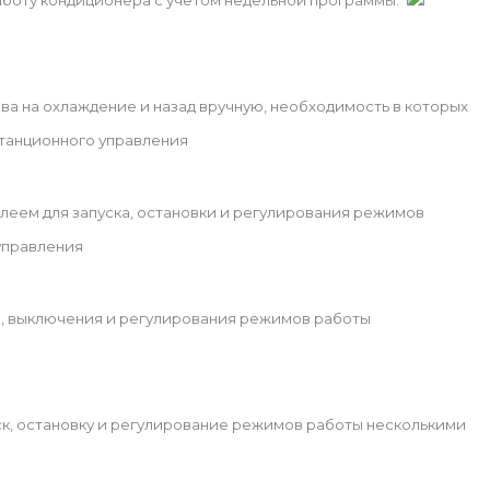
боту кондиционера с учетом недельной программы.
а на охлаждение и назад вручную, необходимость в которых
танционного управления
леем для запуска, остановки и регулирования режимов
управления
я, выключения и регулирования режимов работы
к, остановку и регулирование режимов работы несколькими