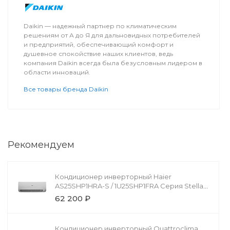
Daikin — надежный партнер по климатическим
решениям от А до Я для дальновидных потребителей
и предприятий, обеспечивающий комфорт и
душевное спокойствие наших клиентов, ведь
компания Daikin всегда была безусловным лидером в
области инноваций.
Все товары бренда Daikin
Рекомендуем
Кондиционер инверторный Haier
AS25SHP1HRA-S / 1U25SHP1FRA Серия Stellar
HP -20C
62 200 ₽
Кондиционер инверторный Quattroclima