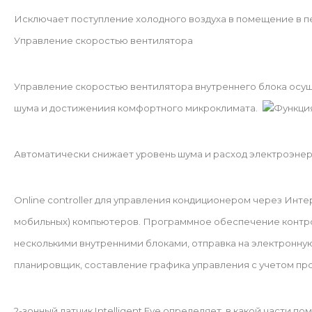
Исключает поступление холодного воздуха в помещение в п
Управление скоростью вентилятора
Управление скоростью вентилятора внутреннего блока осущ
шума и достижениия комфортного микроклимата.
Функци
Автоматически снижает уровень шума и расход электроэнер
Online controller для управления кондиционером через Инт
мобильных) компьютеров. Программное обеспечение контро
несколькими внутренними блоками, отправка на электронн
планировщик, составление графика управления с учетом прог
2-зонный датчик Intelligent Eye определяет, в какой части п