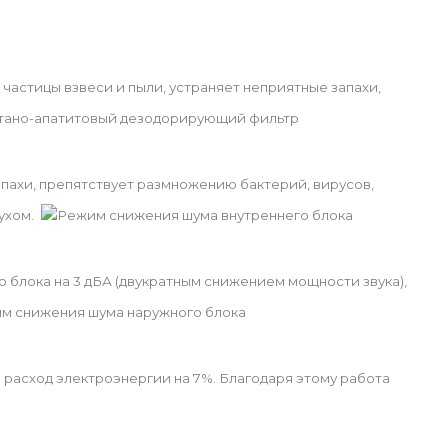
астицы взвеси и пыли, устраняет неприятные запахи,
тано-апатитовый дезодорирующий фильтр
пахи, препятствует размножению бактерий, вирусов,
ухом.
Режим снижения шума внутреннего блока
о блока на 3 дБА (двукратным снижением мощности звука),
м снижения шума наружного блока
 расход электроэнергии на 7%. Благодаря этому работа