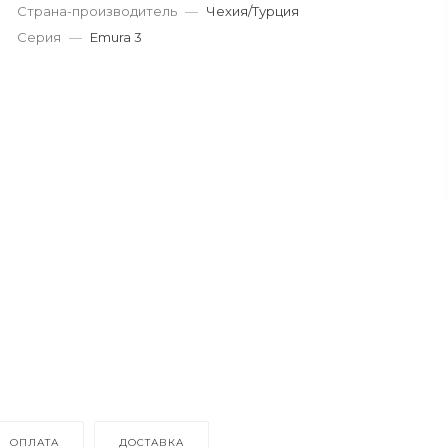
Страна-производитель
—
Чехия/Турция
Серия
—
Emura 3
ОПЛАТА
ДОСТАВКА