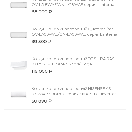
QV-LA18WAE/QN-LA18WAE серия Lanterna
68 000 ₽
Кондиционер инверторный Quattroclima
QV-LA09WAE/QN-LA09WAE серия Lanterna
39 500 ₽
Кондиционер инверторный TOSHIBA RAS-
07J2VSG-EE серия Shorai Edge
115 000 ₽
Кондиционер инверторный HISENSE AS-
07UW4RYDDB00 серия SMART DC Inverter
(R32)
30 890 ₽