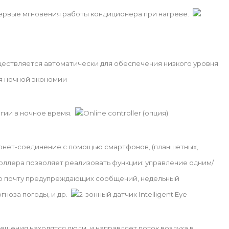
ервые мгновения работы кондиционера при нагреве.
ествляется автоматически для обеспечения низкого уровня
я ночной экономии
гии в ночное время.
Online controller (опция)
ернет-соединение с помощью смартфонов, (планшетных,
ллера позволяет реализовать функции: управление одним/
ую почту предупреждающих сообщений, недельный
ноза погоды, и др.
2-зонный датчик Intelligent Eye
омещения находятся люди, и направляет поток воздуха в