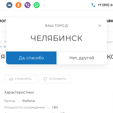
...
+7 (351) 
ЛОГ ТОВАРОВ
УСЛУГИ
АКЦИИ
ДОСТАВК
+7 (351) 248-85
ВАШ ГОРОД
г. Челябинск, Пр
Пн-Пт: 10:00–17:0
ЧЕЛЯБИНСК
info@imir174.ru
/
Полупромышленные кондиционеры
/
Холодильные сплит-сис
т -40 до +45С
 Belluna S218 W с зимним к
Да, спасибо
Нет, другой
СРАВНИТЬ
ОТЛОЖИТЬ
Характеристики
Бренд
—
Belluna
Мощность охлаждения
—
1.85