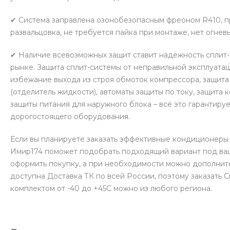
✔ Система заправлена озонобезопасным фреоном R410, п
развальцовка, не требуется пайка при монтаже, нет огнев
✔ Наличие всевозможных защит ставит надёжность сплит-
рынке. Защита сплит-системы от неправильной эксплуатац
избежание выхода из строя обмоток компрессора, защит
(отделитель жидкости), автоматы защиты по току, защита 
защиты питания для наружного блока – всё это гарантиру
дорогостоящего оборудования.
Если вы планируете заказать эффективные кондиционеры 
Имир174 поможет подобрать подходящий вариант под ваш
оформить покупку, а при необходимости можно дополнит
доступна Доставка ТК по всей России, поэтому заказать 
комплектом от -40 до +45С можно из любого региона.