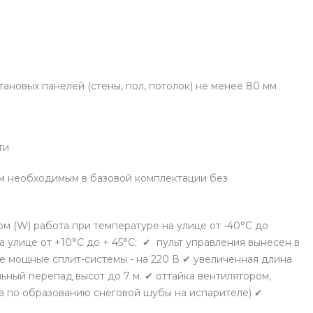
новых панелей (стены, пол, потолок) не менее 80 мм
ти
м необходимым в базовой комплектации без
том (W) работа при температуре на улице от -40°С до
а улице от +10°С до + 45°С; ✔ пульт управления вынесен в
е мощные сплит-системы - на 220 В ✔ увеличенная длина
льный перепад высот до 7 м. ✔ оттайка вентилятором,
 а по образованию снеговой шубы на испарителе) ✔