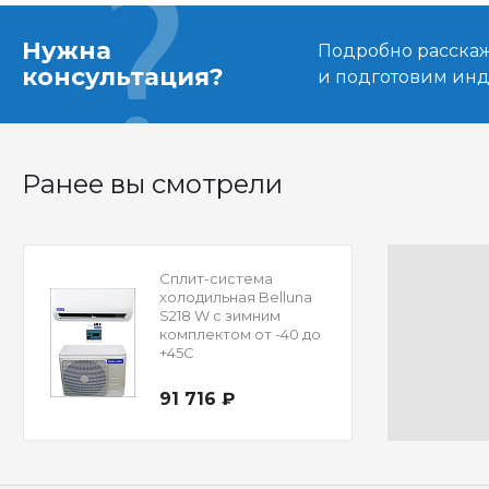
Нужна
Подробно расскаже
консультация?
и подготовим ин
Ранее вы смотрели
Сплит-система
холодильная Belluna
S218 W с зимним
комплектом от -40 до
+45С
91 716 ₽