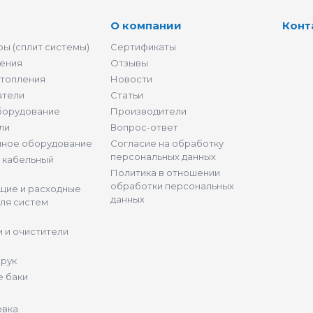
О компании
Конт
ы (сплит системы)
Сертификаты
ения
Отзывы
отопления
Новости
атели
Статьи
борудование
Производители
ли
Вопрос-ответ
нное оборудование
Согласие на обработку
персональных данных
и кабельный
Политика в отношении
обработки персональных
щие и расходные
данных
ля систем
 и очистители
 рук
 баки
овка