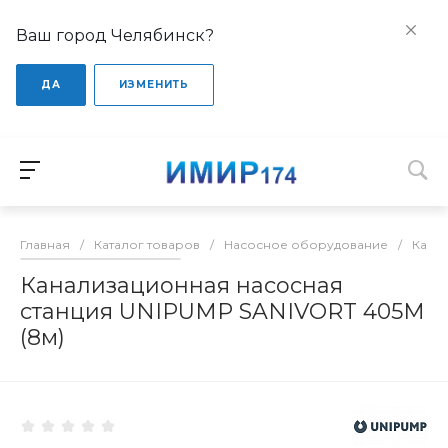
Ваш город Челябинск?
ДА
ИЗМЕНИТЬ
Главная
/
Каталог товаров
/
Насосное оборудование
/
Кана
Канализационная насосная
станция UNIPUMP SANIVORT 405М
(8м)