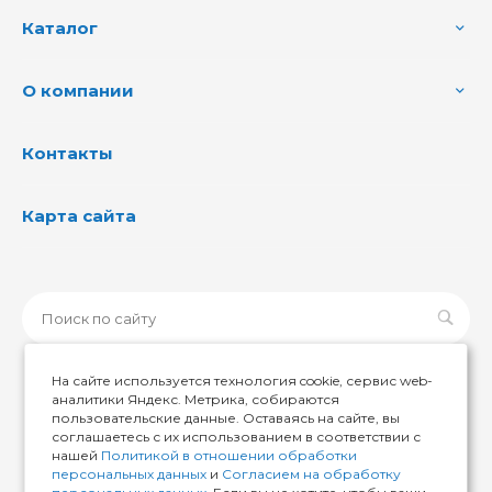
Каталог
О компании
Контакты
Карта сайта
На сайте используется технология cookie, сервис web-
аналитики Яндекс. Метрика, собираются
пользовательские данные. Оставаясь на сайте, вы
© 2026 ИМИР174, Все права защищены
соглашаетесь с их использованием в соответствии с
нашей
Политикой в отношении обработки
персональных данных
и
Согласием на обработку